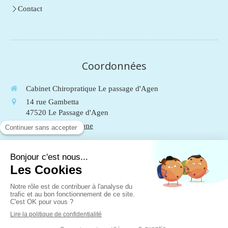
Contact
Coordonnées
Cabinet Chiropratique Le passage d'Agen
14 rue Gambetta
47520
Le Passage d'Agen
Afficher le téléphone
Du
Lundi
au
Vendredi
de
9h
à
19h
Le
Samedi
de
9h
à
13h
Mentions légales
Plan du site