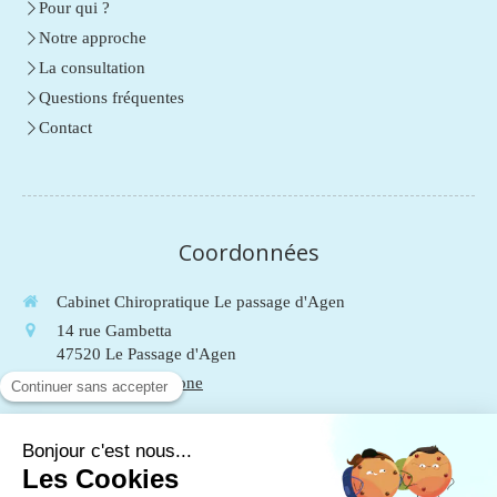
Pour qui ?
Notre approche
La consultation
Questions fréquentes
Contact
Coordonnées
Cabinet Chiropratique Le passage d'Agen
14 rue Gambetta
47520
Le Passage d'Agen
Afficher le téléphone
Du
Lundi
au
Vendredi
de
9h
à
19h
Le
Samedi
de
9h
à
13h