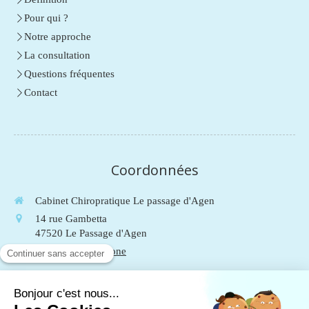
Pour qui ?
Notre approche
La consultation
Questions fréquentes
Contact
Coordonnées
Cabinet Chiropratique Le passage d'Agen
14 rue Gambetta
47520
Le Passage d'Agen
Afficher le téléphone
Du
Lundi
au
Vendredi
de
9h
à
19h
Le
Samedi
de
9h
à
13h