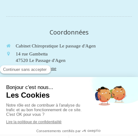
Coordonnées
Cabinet Chiropratique Le passage d'Agen
14 rue Gambetta
47520
Le Passage d'Agen
Afficher le téléphone
Du
Lundi
au
Vendredi
de
9h
à
19h
Le
Samedi
de
9h
à
13h
Mentions légales
Plan du site
Création et référencement du site par Simplébo