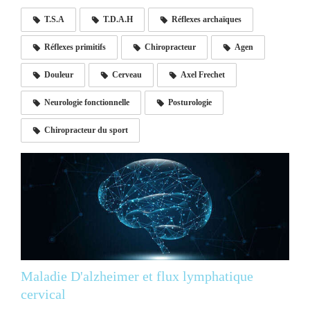
T.S.A
T.D.A.H
Réflexes archaïques
Réflexes primitifs
Chiropracteur
Agen
Douleur
Cerveau
Axel Frechet
Neurologie fonctionnelle
Posturologie
Chiropracteur du sport
Maladie D'alzheimer et flux lymphatique
cervical