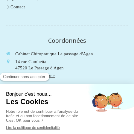
Contact
Coordonnées
Cabinet Chiropratique Le passage d'Agen
14 rue Gambetta
47520
Le Passage d'Agen
Afficher le téléphone
Du
Lundi
au
Vendredi
de
9h
à
19h
Le
Samedi
de
9h
à
13h
Mentions légales
Plan du site