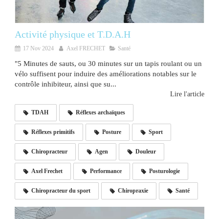
Activité physique et T.D.A.H
17 Nov 2024
Axel FRECHET
Santé
"5 Minutes de sauts, ou 30 minutes sur un tapis roulant ou un
vélo suffisent pour induire des améliorations notables sur le
contrôle inhibiteur, ainsi que su...
Lire l'article
TDAH
Réflexes archaïques
Réflexes primitifs
Posture
Sport
Chiropracteur
Agen
Douleur
Axel Frechet
Performance
Posturologie
Chiropracteur du sport
Chiropraxie
Santé