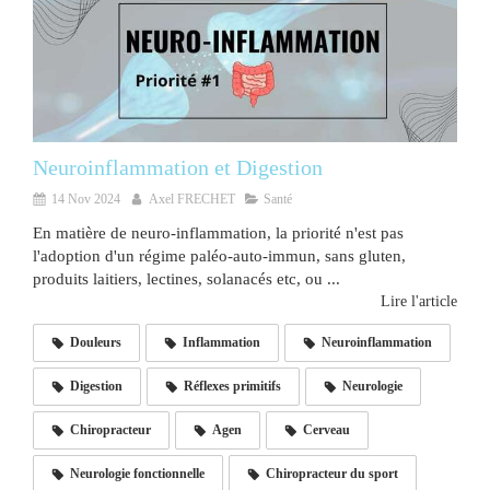
Neuroinflammation et Digestion
14 Nov 2024
Axel FRECHET
Santé
En matière de neuro-inflammation, la priorité n'est pas
l'adoption d'un régime paléo-auto-immun, sans gluten,
produits laitiers, lectines, solanacés etc, ou ...
Lire l'article
Douleurs
Inflammation
Neuroinflammation
Digestion
Réflexes primitifs
Neurologie
Chiropracteur
Agen
Cerveau
Neurologie fonctionnelle
Chiropracteur du sport