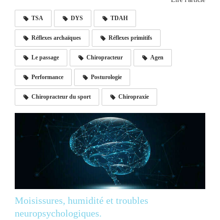
TSA
DYS
TDAH
Réflexes archaïques
Réflexes primitifs
Le passage
Chiropracteur
Agen
Performance
Posturologie
Chiropracteur du sport
Chiropraxie
Moisissures, humidité et troubles
neuropsychologiques.