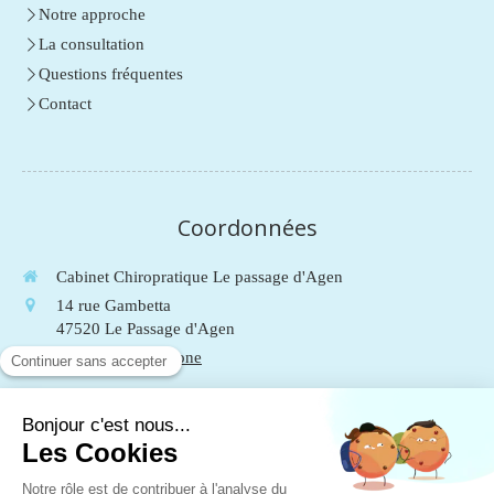
Notre approche
La consultation
Questions fréquentes
Contact
Coordonnées
Cabinet Chiropratique Le passage d'Agen
14 rue Gambetta
47520
Le Passage d'Agen
Afficher le téléphone
Du
Lundi
au
Vendredi
de
9h
à
19h
Le
Samedi
de
9h
à
13h