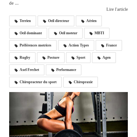
de ...
Lire l'article
Terrien
Oeil directeur
Aérien
Oeil dominant
Oeil moteur
MBTI
Préférences motrices
Action Types
France
Rugby
Posture
Sport
Agen
Axel Frechet
Performance
Chiropracteur du sport
Chiropraxie