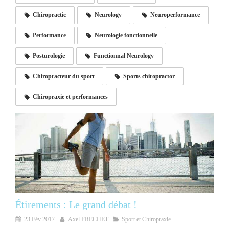
Chiropractic
Neurology
Neuroperformance
Performance
Neurologie fonctionnelle
Posturologie
Functionnal Neurology
Chiropracteur du sport
Sports chiropractor
Chiropraxie et performances
Étirements : Le grand débat !
23 Fév 2017
Axel FRECHET
Sport et Chiropraxie