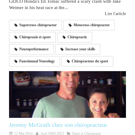
GEICO Honda's Eli Tomac suffered a scary crash with Jake
Weimer in his heat race at the...
Lire l'article
Supercross chiropractor
Motocross chiropractor
Chiropraxie et sport
Chiropractic
Neuroperformance
Increase your skills
Functionnal Neurology
Chiropracteur du sport
Jeremy McGrath chez son chiropracteur
12 Mai 2014
Axel FRECHET
Sport et Chiropraxie