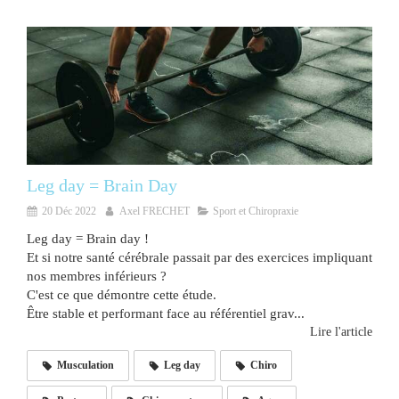
Leg day = Brain Day
20 Déc 2022
Axel FRECHET
Sport et Chiropraxie
Leg day = Brain day !
Et si notre santé cérébrale passait par des exercices impliquant
nos membres inférieurs ?
C'est ce que démontre cette étude.
Être stable et performant face au référentiel grav...
Lire l'article
Musculation
Leg day
Chiro