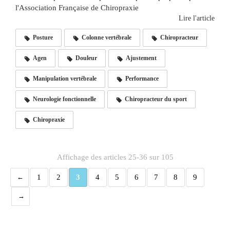
l'Association Française de Chiropraxie
Lire l'article
Posture
Colonne vertébrale
Chiropracteur
Agen
Douleur
Ajustement
Manipulation vertébrale
Performance
Neurologie fonctionnelle
Chiropracteur du sport
Chiropraxie
Affichage des articles 25-36 sur 105
1
2
3
4
5
6
7
8
9