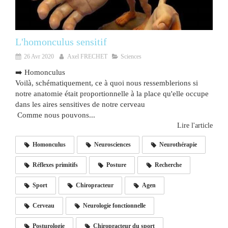
L'homonculus sensitif
26 Avr 2020
Axel FRECHET
Sciences
➡️ Homonculus
Voilà, schématiquement, ce à quoi nous ressemblerions si
notre anatomie était proportionnelle à la place qu'elle occupe
dans les aires sensitives de notre cerveau
Comme nous pouvons...
Lire l'article
Homonculus
Neurosciences
Neurothérapie
Réflexes primitifs
Posture
Recherche
Sport
Chiropracteur
Agen
Cerveau
Neurologie fonctionnelle
Posturologie
Chiropracteur du sport