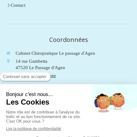
Contact
Coordonnées
Cabinet Chiropratique Le passage d'Agen
14 rue Gambetta
47520
Le Passage d'Agen
Afficher le téléphone
Du
Lundi
au
Vendredi
de
9h
à
19h
Le
Samedi
de
9h
à
13h
Mentions légales
Plan du site