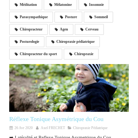
Méditation
Mélatonine
Insomnie
Parasympathique
Posture
Sommeil
Chiropracteur
Agen
Cerveau
Posturologie
Chiropraxie pédiatrique
Chiropracteur du sport
Chiropraxie
Réflexe Tonique Asymétrique du Cou
26 Avr 2020
Axel FRECHET
Chiropraxie Pédiatrique
➡️ Latéralité et Reflexe Tonique Asymetrique du Cou