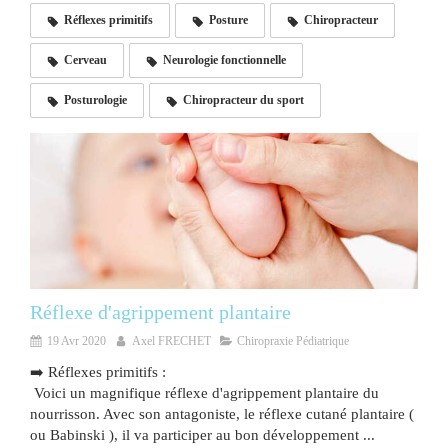
Réflexes primitifs
Posture
Chiropracteur
Cerveau
Neurologie fonctionnelle
Posturologie
Chiropracteur du sport
Réflexe d'agrippement plantaire
19 Avr 2020
Axel FRECHET
Chiropraxie Pédiatrique
➡️ Réflexes primitifs :
Voici un magnifique réflexe d'agrippement plantaire du
nourrisson. Avec son antagoniste, le réflexe cutané plantaire (
ou Babinski ), il va participer au bon développement ...