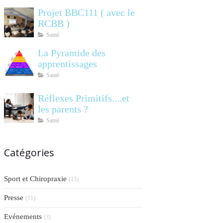
Projet BBC111 ( avec le
RCBB )
Santé
La Pyramide des
apprentissages
Santé
Réflexes Primitifs....et
les parents ?
Santé
Catégories
Sport et Chiropraxie
(13)
Presse
(11)
Evénements
(3)