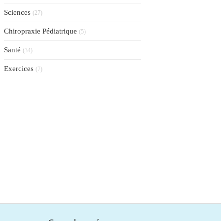
Sciences
(27)
Chiropraxie Pédiatrique
(5)
Santé
(34)
Exercices
(7)