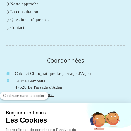
Notre approche
La consultation
Questions fréquentes
Contact
Coordonnées
Cabinet Chiropratique Le passage d'Agen
14 rue Gambetta
47520
Le Passage d'Agen
Afficher le téléphone
Du
Lundi
au
Vendredi
de
9h
à
19h
Le
Samedi
de
9h
à
13h