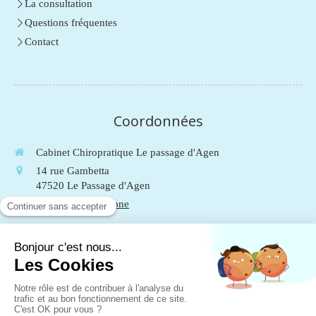
La consultation
Questions fréquentes
Contact
Coordonnées
Cabinet Chiropratique Le passage d'Agen
14 rue Gambetta
47520
Le Passage d'Agen
Afficher le téléphone
Du
Lundi
au
Vendredi
de
9h
à
19h
Le
Samedi
de
9h
à
13h
Mentions légales
Plan du site