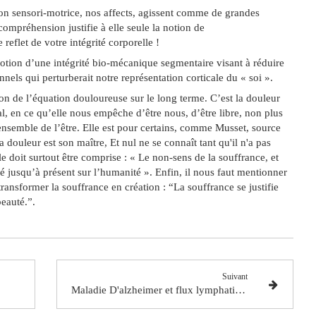
tion sensori-motrice, nos affects, agissent comme de grandes
compréhension justifie à elle seule la notion de
reflet de votre intégrité corporelle !
motion d’une intégrité bio-mécanique segmentaire visant à réduire
onnels qui perturberait notre représentation corticale du « soi ».
tion de l’équation douloureuse sur le long terme. C’est la douleur
, en ce qu’elle nous empêche d’être nous, d’être libre, non plus
’ensemble de l’être. Elle est pour certains, comme Musset, source
 douleur est son maître, Et nul ne se connaît tant qu'il n'a pas
e doit surtout être comprise : « Le non-sens de la souffrance, et
sé jusqu’à présent sur l’humanité ». Enfin, il nous faut mentionner
 transformer la souffrance en création : “La souffrance se justifie
beauté.”.
Suivant
Maladie D'alzheimer et flux lymphatique cervical