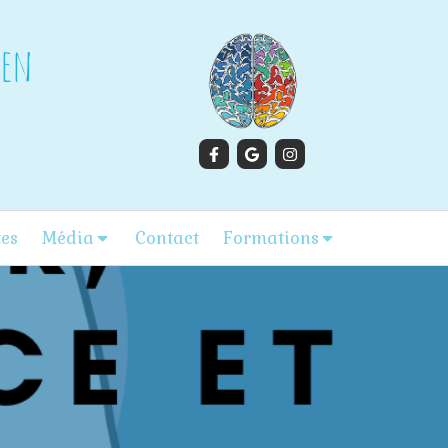
gen
tes
Média
Contact
Formations