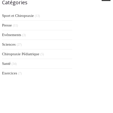
Catégories
Sport et Chiropraxie
(13)
Presse
(11)
Evénements
(3)
Sciences
(27)
Chiropraxie Pédiatrique
(5)
Santé
(34)
Exercices
(7)