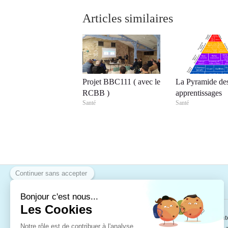
Articles similaires
Projet BBC111 ( avec le
La Pyramide de
RCBB )
apprentissages
Santé
Santé
A propos
La Chiropraxie
est reconnue par le code de sant
par la communauté médicale. Elle est au