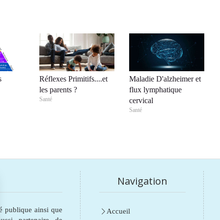
s
Réflexes Primitifs....et
Maladie D'alzheimer et
les parents ?
flux lymphatique
Santé
cervical
Santé
Navigation
é publique ainsi que
Accueil
ssi partenaire de