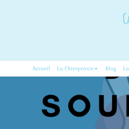
C
Accueil
La Chiropraxie
Blog
La