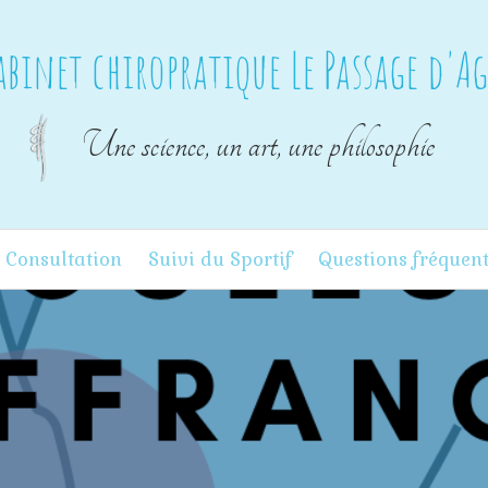
abinet chiropratique Le Passage d'A
Une science, un art, une philosophie
 Consultation
Suivi du Sportif
Questions fréquen