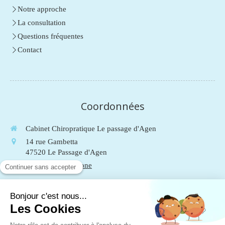
Notre approche
La consultation
Questions fréquentes
Contact
Coordonnées
Cabinet Chiropratique Le passage d'Agen
14 rue Gambetta
47520
Le Passage d'Agen
Afficher le téléphone
Du
Lundi
au
Vendredi
de
9h
à
19h
Le
Samedi
de
9h
à
13h