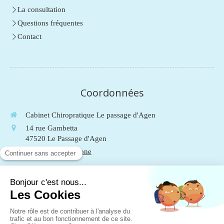
La consultation
Questions fréquentes
Contact
Coordonnées
Cabinet Chiropratique Le passage d'Agen
14 rue Gambetta
47520
Le Passage d'Agen
Afficher le téléphone
Du
Lundi
au
Vendredi
de
9h
à
19h
Le
Samedi
de
9h
à
13h
Mentions légales