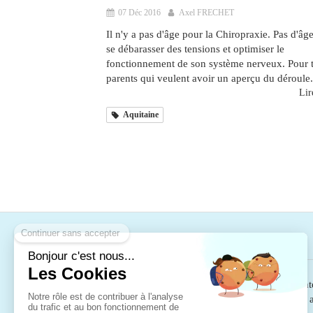
07 Déc 2016
Axel FRECHET
Il n'y a pas d'âge pour la Chiropraxie. Pas d'âg
se débarasser des tensions et optimiser le
fonctionnement de son système nerveux. Pour t
parents qui veulent avoir un aperçu du déroule.
Lire
Aquitaine
A propos
La Chiropraxie
est reconnue par le code de sant
par la communauté médicale. Elle est au