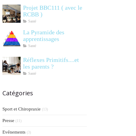
Projet BBC111 ( avec le
RCBB )
Santé
La Pyramide des
apprentissages
Santé
Réflexes Primitifs....et
les parents ?
Santé
Catégories
Sport et Chiropraxie
(13)
Presse
(11)
Evénements
(3)