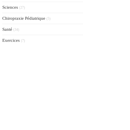
Sciences
(27)
Chiropraxie Pédiatrique
(5)
Santé
(34)
Exercices
(7)