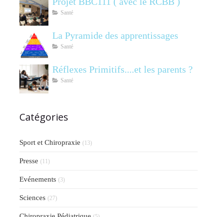
Projet BBC111 ( avec le RCBB )
Santé
La Pyramide des apprentissages
Santé
Réflexes Primitifs....et les parents ?
Santé
Catégories
Sport et Chiropraxie
(13)
Presse
(11)
Evénements
(3)
Sciences
(27)
Chiropraxie Pédiatrique
(5)