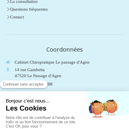
La consultation
Questions fréquentes
Contact
Coordonnées
Cabinet Chiropratique Le passage d'Agen
14 rue Gambetta
47520
Le Passage d'Agen
Afficher le téléphone
Du
Lundi
au
Vendredi
de
9h
à
19h
Le
Samedi
de
9h
à
13h
Mentions légales
Plan du site