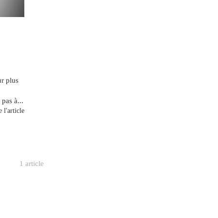
ur plus
pas à...
 l'article
1 article