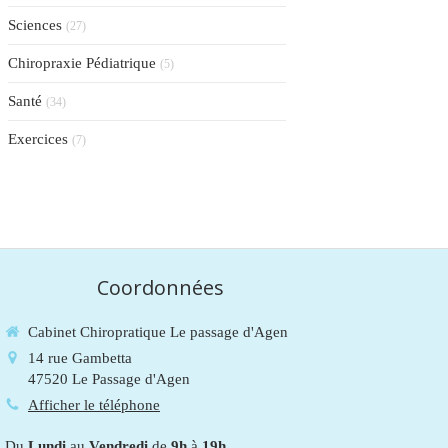
Sciences
(27)
Chiropraxie Pédiatrique
(5)
Santé
(34)
Exercices
(7)
Coordonnées
Cabinet Chiropratique Le passage d'Agen
14 rue Gambetta
47520
Le Passage d'Agen
Afficher le téléphone
Du
Lundi
au
Vendredi
de
9h
à
19h