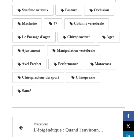
Système nerveux
Posture
Occlusion
Machoire
47
Colonne vertébrale
Le Passage d'agen
Chiropracteur
Agen
Ajustement
Manipulation vertébrale
Axel Frechet
Performance
Motocross
Chiropracteur du sport
Chiropraxie
Santé
Précédent
L'épigénétique : Quand l'environnement influence nos gènes !