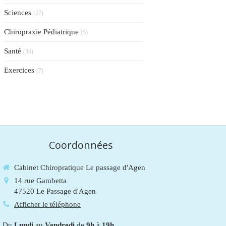
Sciences
(27)
Chiropraxie Pédiatrique
(5)
Santé
(34)
Exercices
(7)
Coordonnées
Cabinet Chiropratique Le passage d'Agen
14 rue Gambetta
47520
Le Passage d'Agen
Afficher le téléphone
Du
Lundi
au
Vendredi
de
9h
à
19h