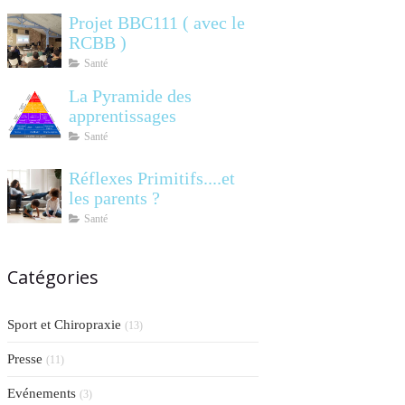
Projet BBC111 ( avec le
RCBB )
Santé
La Pyramide des
apprentissages
Santé
Réflexes Primitifs....et
les parents ?
Santé
Catégories
Sport et Chiropraxie
(13)
Presse
(11)
Evénements
(3)