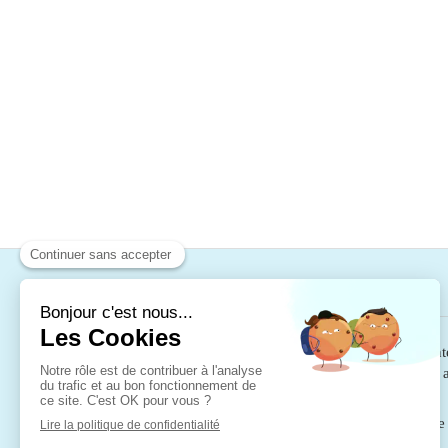
A propos
La Chiropraxie
est reconnue par le code de sant
par la communauté médicale. Elle est au
l’Organisation Mondiale de la Santé ( OMS )
N'hésitez pas à consulter les autres pages du sit
sur le métier de chiropracteur.