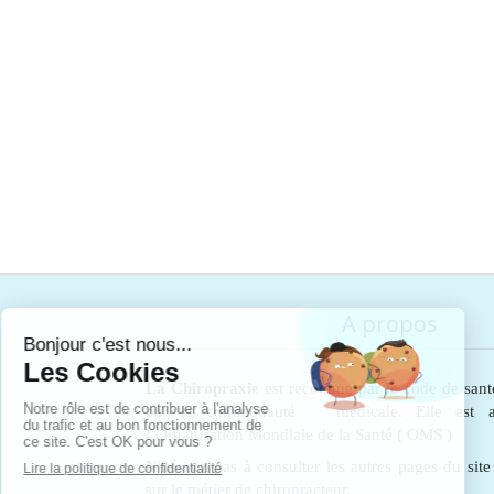
A propos
La Chiropraxie
est reconnue par le code de sant
par la communauté médicale. Elle est au
l’Organisation Mondiale de la Santé ( OMS )
N'hésitez pas à consulter les autres pages du sit
sur le métier de chiropracteur.