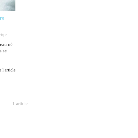
rs
rique
veau né
s se
..
 l'article
1 article