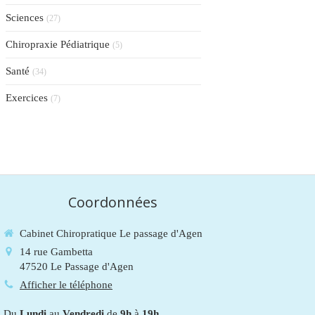
Sciences
(27)
Chiropraxie Pédiatrique
(5)
Santé
(34)
Exercices
(7)
Coordonnées
Cabinet Chiropratique Le passage d'Agen
14 rue Gambetta
47520
Le Passage d'Agen
Afficher le téléphone
Du
Lundi
au
Vendredi
de
9h
à
19h