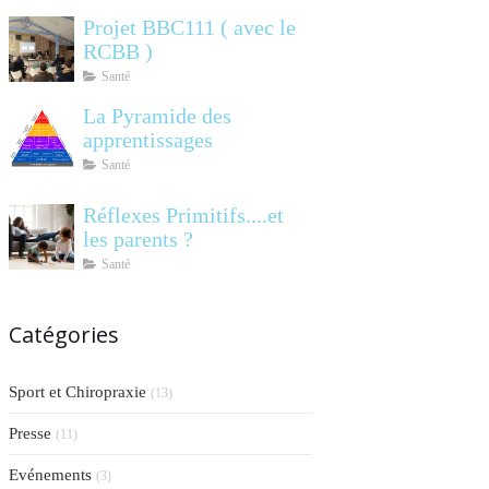
Projet BBC111 ( avec le
RCBB )
Santé
La Pyramide des
apprentissages
Santé
Réflexes Primitifs....et
les parents ?
Santé
Catégories
Sport et Chiropraxie
(13)
Presse
(11)
Evénements
(3)