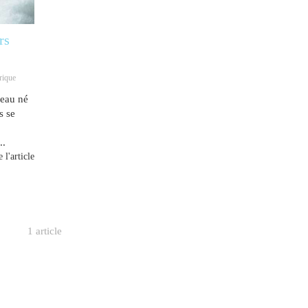
rs
rique
veau né
s se
..
 l'article
1 article