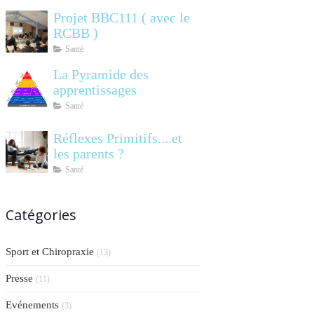
Projet BBC111 ( avec le
RCBB )
Santé
La Pyramide des
apprentissages
Santé
Réflexes Primitifs....et
les parents ?
Santé
Catégories
Sport et Chiropraxie
(13)
Presse
(11)
Evénements
(3)