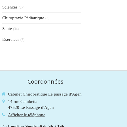
Sciences
(27)
Chiropraxie Pédiatrique
(5)
Santé
(34)
Exercices
(7)
Coordonnées
Cabinet Chiropratique Le passage d'Agen
14 rue Gambetta
47520
Le Passage d'Agen
Afficher le téléphone
Du
Lundi
au
Vendredi
de
9h
à
19h