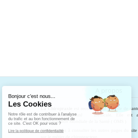
A propos
La Chiropraxie
est reconnue par le code de sant
par la communauté médicale. Elle est au
l’Organisation Mondiale de la Santé ( OMS )
N'hésitez pas à consulter les autres pages du sit
sur le métier de chiropracteur.