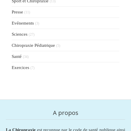
Sport et Chiropraxie
(13)
Presse
(11)
Evénements
(3)
Sciences
(27)
Chiropraxie Pédiatrique
(5)
Santé
(34)
Exercices
(7)
A propos
La Chiropraxie
est reconnue par le code de santé publique ainsi