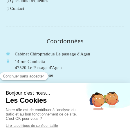
Questions fréquentes
Contact
Coordonnées
Cabinet Chiropratique Le passage d'Agen
14 rue Gambetta
47520
Le Passage d'Agen
Afficher le téléphone
Du
Lundi
au
Vendredi
de
9h
à
19h
Le
Samedi
de
9h
à
13h
Mentions légales
Plan du site