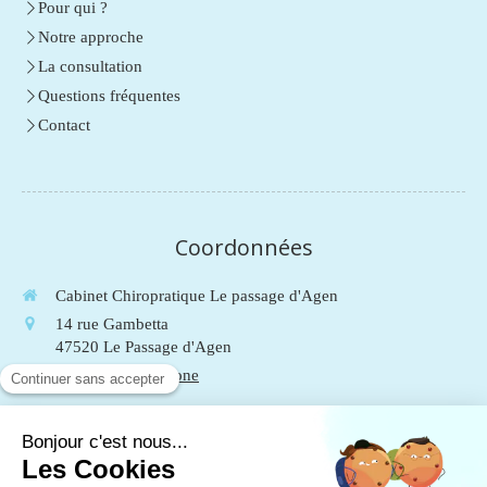
Pour qui ?
Notre approche
La consultation
Questions fréquentes
Contact
Coordonnées
Cabinet Chiropratique Le passage d'Agen
14 rue Gambetta
47520
Le Passage d'Agen
Afficher le téléphone
Du
Lundi
au
Vendredi
de
9h
à
19h
Le
Samedi
de
9h
à
13h