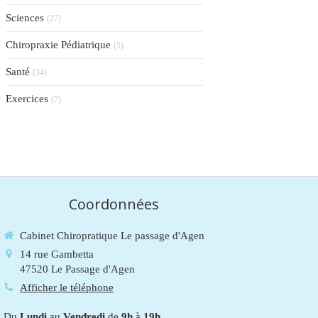
Sciences
(27)
Chiropraxie Pédiatrique
(5)
Santé
(34)
Exercices
(7)
Coordonnées
Cabinet Chiropratique Le passage d'Agen
14 rue Gambetta
47520
Le Passage d'Agen
Afficher le téléphone
Du
Lundi
au
Vendredi
de
9h
à
19h