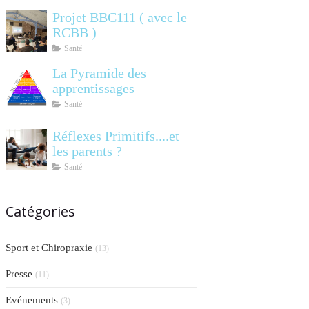
Projet BBC111 ( avec le
RCBB )
Santé
La Pyramide des
apprentissages
Santé
Réflexes Primitifs....et
les parents ?
Santé
Catégories
Sport et Chiropraxie
(13)
Presse
(11)
Evénements
(3)