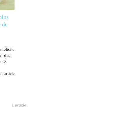
oins
é de
 félicite
x- des
anté
 l'article
1 article