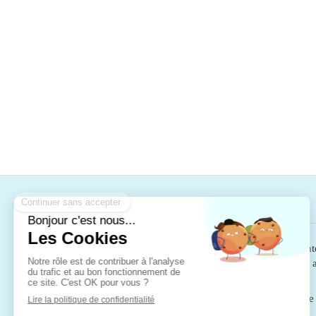
A propos
La Chiropraxie
est reconnue par le code de sant
par la communauté médicale. Elle est au
l’Organisation Mondiale de la Santé ( OMS )
N'hésitez pas à consulter les autres pages du sit
sur le métier de chiropracteur.