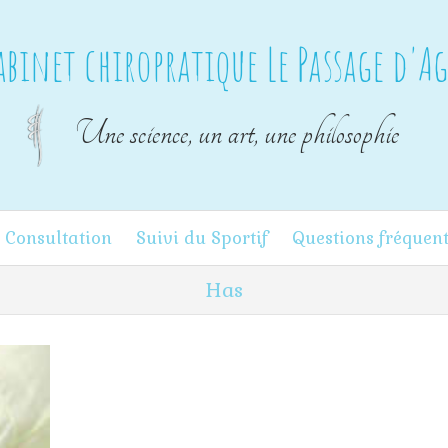
abinet chiropratique Le Passage d'A
Une science, un art, une philosophie
 Consultation
Suivi du Sportif
Questions fréquen
Has