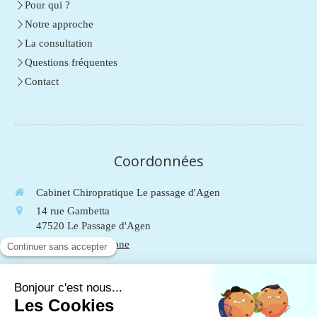
Pour qui ?
Notre approche
La consultation
Questions fréquentes
Contact
Coordonnées
Cabinet Chiropratique Le passage d'Agen
14 rue Gambetta
47520
Le Passage d'Agen
Afficher le téléphone
Du
Lundi
au
Vendredi
de
9h
à
19h
Le
Samedi
de
9h
à
13h