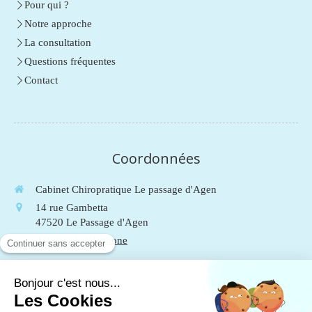
Pour qui ?
Notre approche
La consultation
Questions fréquentes
Contact
Coordonnées
Cabinet Chiropratique Le passage d'Agen
14 rue Gambetta
47520
Le Passage d'Agen
Afficher le téléphone
Du
Lundi
au
Vendredi
de
9h
à
19h
Le
Samedi
de
9h
à
13h