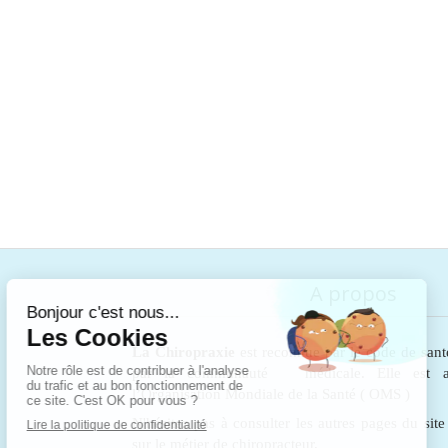
A propos
La Chiropraxie
est reconnue par le code de sant
par la communauté médicale. Elle est au
l’Organisation Mondiale de la Santé ( OMS )
N'hésitez pas à consulter les autres pages du sit
sur le métier de chiropracteur.