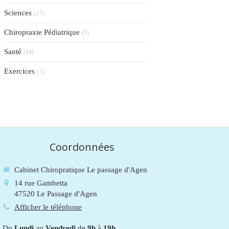
Sciences
(27)
Chiropraxie Pédiatrique
(5)
Santé
(34)
Exercices
(7)
Coordonnées
Cabinet Chiropratique Le passage d'Agen
14 rue Gambetta
47520
Le Passage d'Agen
Afficher le téléphone
Du
Lundi
au
Vendredi
de
9h
à
19h