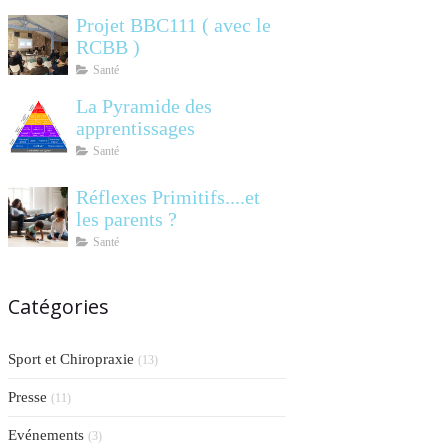
Projet BBC111 ( avec le
RCBB )
Santé
La Pyramide des
apprentissages
Santé
Réflexes Primitifs....et
les parents ?
Santé
Catégories
Sport et Chiropraxie
(13)
Presse
(11)
Evénements
(3)