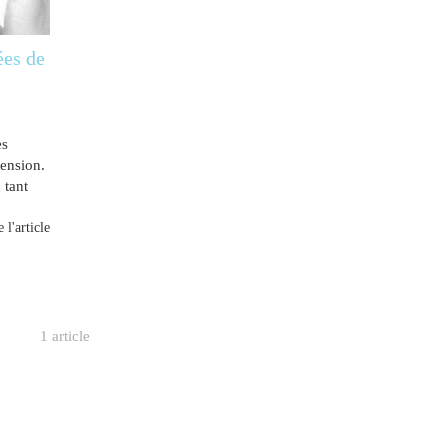
ées de
es
tension.
 tant
 l'article
1 article